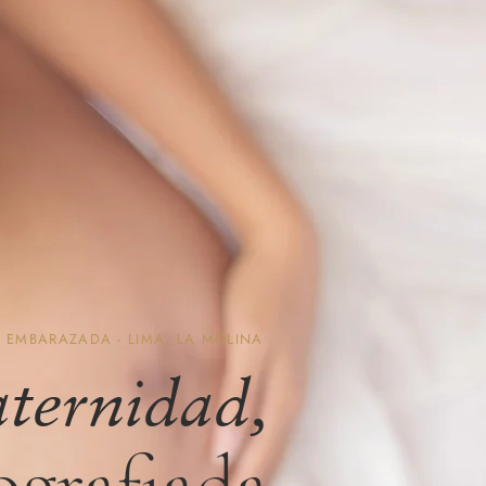
 EMBARAZADA - LIMA, LA MOLINA
ternidad,
ografiada