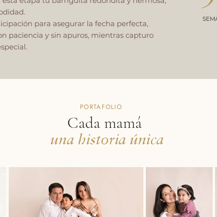
 esta etapa tu barriguita redondita y hermosa,
odidad.
SEM
ipación para asegurar la fecha perfecta,
on paciencia y sin apuros, mientras capturo
special.
PORTAFOLIO
Cada mamá
una historia única