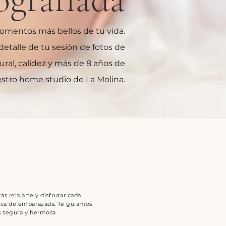
omentos más bellos de tu vida.
talle de tu sesión de fotos de
ral, calidez y más de 8 años de
stro home studio de La Molina.
 relajarte y disfrutar cada
ica de embarazada. Te guiamos
s segura y hermosa.