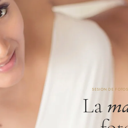
SESION DE FOTOS
La
ma
fot