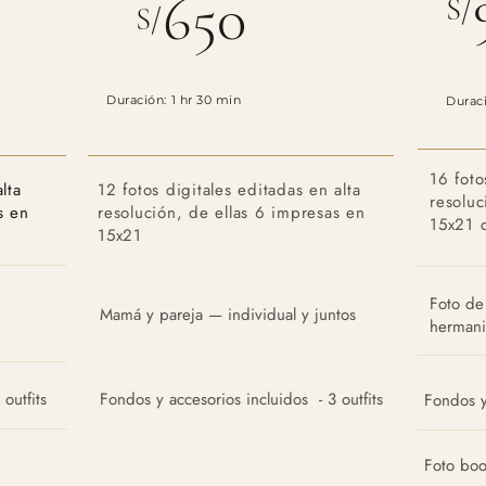
650
S/
S/
Duración: 1 hr 30 min
Duraci
16 foto
lta
12 fotos digitales editadas en alta
resoluc
s en
resolución, de ellas 6 impresas en
15x21 
15x21
Foto de 
Mamá y pareja — individual y juntos
hermani
outfits
Fondos y accesorios incluidos - 3 outfits
Fondos y
Foto boo