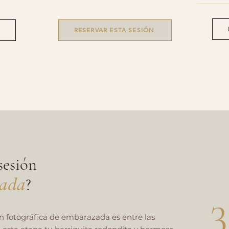
RESERVAR ESTA SESIÓN
sesión
zada
?
n fotográfica de embarazada es entre las