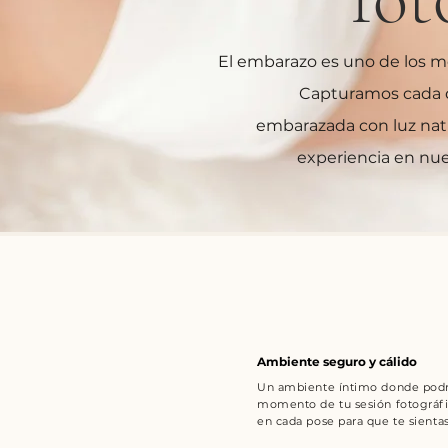
El embarazo es uno de los m
Capturamos cada de
embarazada con luz natu
experiencia en nue
Ambiente seguro y cálido
Un ambiente íntimo donde podrás
momento de tu sesión fotográf
en cada pose para que te sienta