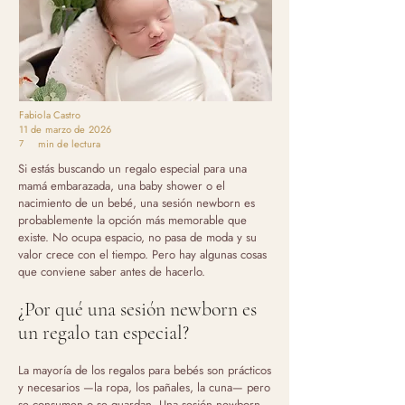
Fabiola Castro
11 de marzo de 2026
7
min de lectura
Si estás buscando un regalo especial para una
mamá embarazada, una baby shower o el
nacimiento de un bebé, una sesión newborn es
probablemente la opción más memorable que
existe. No ocupa espacio, no pasa de moda y su
valor crece con el tiempo. Pero hay algunas cosas
que conviene saber antes de hacerlo.
¿Por qué una sesión newborn es
un regalo tan especial?
La mayoría de los regalos para bebés son prácticos
y necesarios —la ropa, los pañales, la cuna— pero
se consumen o se guardan. Una sesión newborn